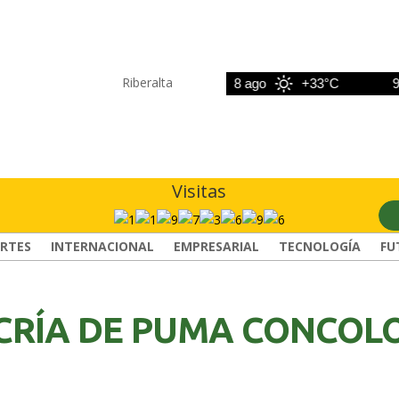
Riberalta
7 ago
+33°C
8 ago
+33°C
9 ago
Visitas
RTES
INTERNACIONAL
EMPRESARIAL
TECNOLOGÍA
FU
CRÍA DE PUMA CONCOL