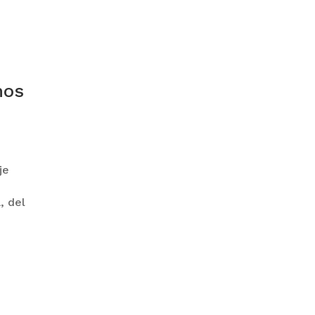
GOBIERNO ELIMINA CULTURAS
DE TODA LA ESTRUCTURA
ESTATAL
nos
je
PAZ INICIA
, del
REESTRUCTURACIÓN CON
NUEVO EQUIPO MINISTERIAL