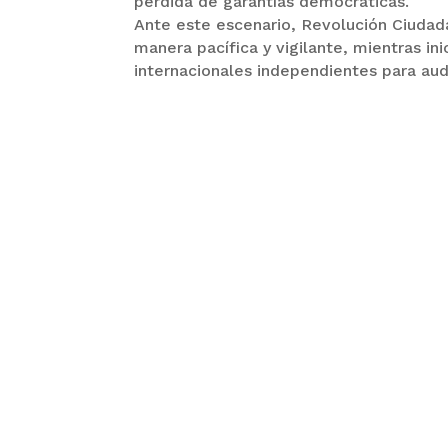
pérdida de garantías democráticas.
Ante este escenario, Revolución Ciuda
manera pacífica y vigilante, mientras in
internacionales independientes para aud