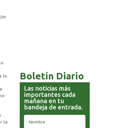
gún
COMANDANTE RESTA
PRIORIDAD A LA CAPTURA DE
EVO MORALES
lo
Boletín Diario
a lo
Las noticias más
de
importantes cada
omo
mañana en tu
bandeja de entrada.
e
r la