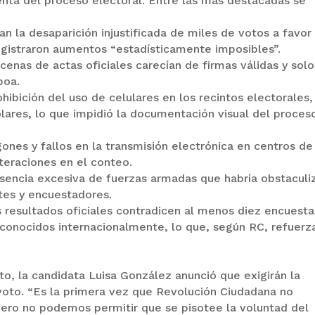
lenta del proceso electoral. Entre las más destacadas se
n la desaparición injustificada de miles de votos a favor
gistraron aumentos “estadísticamente imposibles”.
cenas de actas oficiales carecían de firmas válidas y solo
boa.
ohibición del uso de celulares en los recintos electorales,
ares, lo que impidió la documentación visual del proces
ones y fallos en la transmisión electrónica en centros de
lteraciones en el conteo.
resencia excesiva de fuerzas armadas que habría obstacul
tes y encuestadores.
resultados oficiales contradicen al menos diez encuesta
conocidos internacionalmente, lo que, según RC, refuerza
to, la candidata Luisa González anunció que exigirán la
voto. “Es la primera vez que Revolución Ciudadana no
pero no podemos permitir que se pisotee la voluntad del