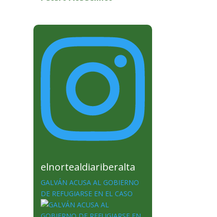
elnortealdiariberalta
GALVÁN ACUSA AL GOBIERNO
DE REFUGIARSE EN EL CASO