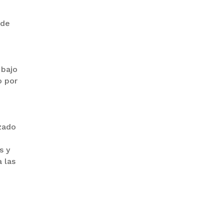
 de
PRODEM INAUGURÓ UN
MODERNO EDIFICIO Y APUESTA
POR EL NORTE BOLIVIANO
 bajo
o por
izado
s y
 las
BANCO UNIÓN IMPULSA
EDUCACIÓN FINANCIERA PARA
EMPRENDEDORES Y
ESTUDIANTES