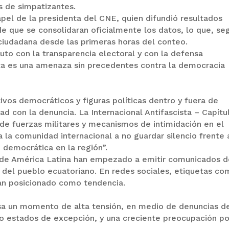
s de simpatizantes.
pel de la presidenta del CNE, quien difundió resultados
e que se consolidaran oficialmente los datos, lo que, se
ciudadana desde las primeras horas del conteo.
to con la transparencia electoral y con la defensa
sta es una amenaza sin precedentes contra la democracia
s
ivos democráticos y figuras políticas dentro y fuera de
d con la denuncia. La Internacional Antifascista – Capítu
 de fuerzas militares y mecanismos de intimidación en el
 la comunidad internacional a no guardar silencio frente 
 democrática en la región”.
s de América Latina han empezado a emitir comunicados 
 del pueblo ecuatoriano. En redes sociales, etiquetas c
n posicionado como tendencia.
iesa un momento de alta tensión, en medio de denuncias d
ajo estados de excepción, y una creciente preocupación po