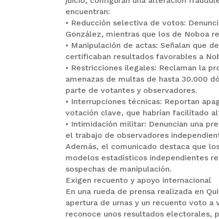
juicio, configuran una alteración fraudu
encuentran:
• Reducción selectiva de votos: Denuncia
González, mientras que los de Noboa re
• Manipulación de actas: Señalan que de
certificaban resultados favorables a No
• Restricciones ilegales: Reclaman la pr
amenazas de multas de hasta 30.000 dól
parte de votantes y observadores.
• Interrupciones técnicas: Reportan apag
votación clave, que habrían facilitado a
• Intimidación militar: Denuncian una p
el trabajo de observadores independien
Además, el comunicado destaca que los 
modelos estadísticos independientes re
sospechas de manipulación.
Exigen recuento y apoyo internacional
En una rueda de prensa realizada en Qui
apertura de urnas y un recuento voto a 
reconoce unos resultados electorales, 