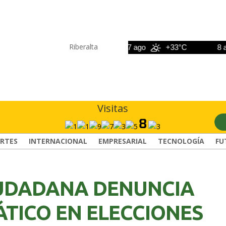
Riberalta
6 ago
+33°C
7 ago
+33°C
8 ago
Visitas
RTES
INTERNACIONAL
EMPRESARIAL
TECNOLOGÍA
FU
UDADANA DENUNCIA
ÁTICO EN ELECCIONES