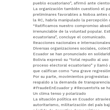
pueblo ecuatoriano”, afirmó ante ciento
La organización también cuestionó el pa
preliminares favorables a Noboa antes d
la RC, habría manipulado la percepción 
“Ratificamos nuestro compromiso absolu
irrenunciable de la voluntad popular. E
ecuatoriana”, concluye el comunicado.
Reacciones nacionales e internacionale
Diversas organizaciones sociales, colect
Ecuador se han pronunciado en solidarida
Bolivia expresó su “total repudio al uso
proceso electoral ecuatoriano” y llamó a
que califican como “una grave regresión
Por su parte, movimientos progresista
respaldo a la demanda de transparencia
#FraudeEnEcuador y #RecuentoYa se ha
Un clima tenso y polarizado
La situación política en Ecuador atrav
autoritarismo, militarización del país b