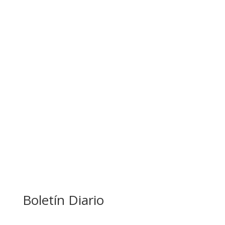
GALVÁN ACUSA AL GOBIERNO DE REFUGIARSE
EN EL CASO EVO
GOBIERNO ELIMINA CULTURAS DE TODA LA
ESTRUCTURA ESTATAL
Boletín Diario