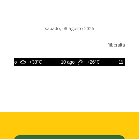
sábado, 08 agosto 2026
Riberalta
9 ago
+33°C
10 ago
+26°C
11 ago