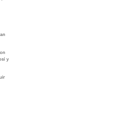
PRODEM INAUGURÓ UN
MODERNO EDIFICIO Y APUESTA
ran
POR EL NORTE BOLIVIANO
con
sí y
uir
BANCO UNIÓN IMPULSA
EDUCACIÓN FINANCIERA PARA
EMPRENDEDORES Y
ESTUDIANTES