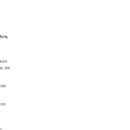
GOBIERNO ELIMINA CULTURAS
DE TODA LA ESTRUCTURA
ESTATAL
bre,
 son
al de
PAZ INICIA
 de
REESTRUCTURACIÓN CON
NUEVO EQUIPO MINISTERIAL
dos
o
e,