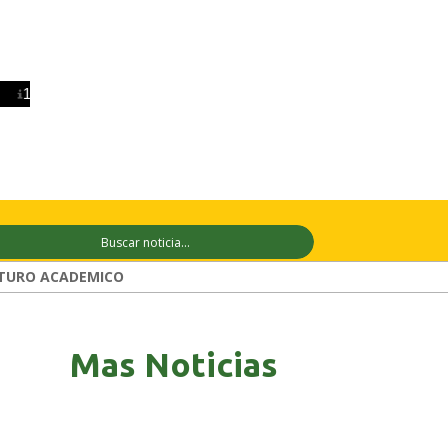
0 ago
+28°C
11 ago
+29°C
12 ago
TURO ACADEMICO
Mas Noticias