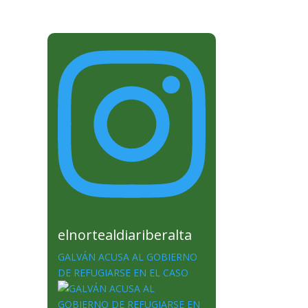
elnortealdiariberalta
GALVÁN ACUSA AL GOBIERNO
DE REFUGIARSE EN EL CASO