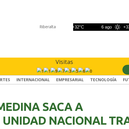
Riberalta
5 ago
+32°C
6 ago
+33°C
Visitas
RTES
INTERNACIONAL
EMPRESARIAL
TECNOLOGÍA
FU
MEDINA SACA A
 UNIDAD NACIONAL TR