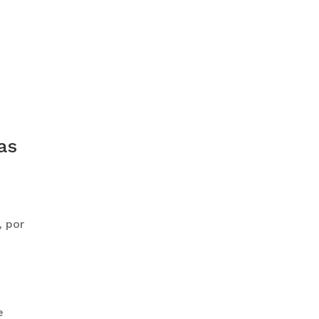
GOBIERNO ELIMINA CULTURAS
DE TODA LA ESTRUCTURA
ESTATAL
as
PAZ INICIA
REESTRUCTURACIÓN CON
NUEVO EQUIPO MINISTERIAL
, por
e