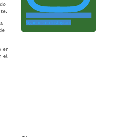
ado
te.
Siguenos en Instagram
 a
 de
e en
n el