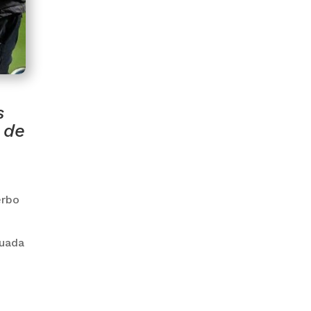
PRODEM INAUGURÓ UN
MODERNO EDIFICIO Y APUESTA
POR EL NORTE BOLIVIANO
s
 de
erbo
tuada
BANCO UNIÓN IMPULSA
EDUCACIÓN FINANCIERA PARA
EMPRENDEDORES Y
ESTUDIANTES