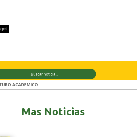
+33°C
10 ago
+28°C
11 ago
+29°C
TURO ACADEMICO
Mas Noticias