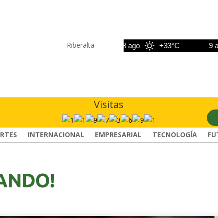
Riberalta
7 ago
+33°C
8 ago
+33°C
9 ago
Visitas
RTES
INTERNACIONAL
EMPRESARIAL
TECNOLOGÍA
FU
ANDO!