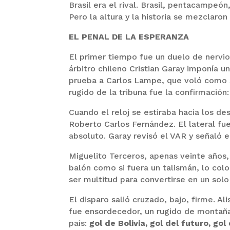
Brasil era el rival. Brasil, pentacampeón
Pero la altura y la historia se mezclaro
EL PENAL DE LA ESPERANZA
El primer tiempo fue un duelo de nervios
árbitro chileno Cristian Garay imponía un
prueba a Carlos Lampe, que voló como s
rugido de la tribuna fue la confirmación
Cuando el reloj se estiraba hacia los de
Roberto Carlos Fernández. El lateral fu
absoluto. Garay revisó el VAR y señaló e
Miguelito Terceros, apenas veinte años,
balón como si fuera un talismán, lo colo
ser multitud para convertirse en un sol
El disparo salió cruzado, bajo, firme. Al
fue ensordecedor, un rugido de montaña,
país:
gol de Bolivia, gol del futuro, go