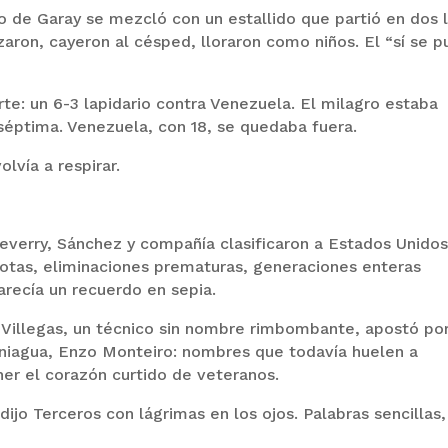
eco de Garay se mezcló con un estallido que partió en dos 
zaron, cayeron al césped, lloraron como niños. El “sí se 
te: un 6-3 lapidario contra Venezuela. El milagro estaba
séptima. Venezuela, con 18, se quedaba fuera.
lvía a respirar.
verry, Sánchez y compañía clasificaron a Estados Unidos
rrotas, eliminaciones prematuras, generaciones enteras
parecía un recuerdo en sepia.
 Villegas, un técnico sin nombre rimbombante, apostó por
aniagua, Enzo Monteiro: nombres que todavía huelen a
er el corazón curtido de veteranos.
dijo Terceros con lágrimas en los ojos. Palabras sencillas,