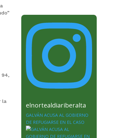
la
pudo”
 94,
 la
elnortealdiariberalta
GALVÁN ACUSA AL GOBIERNO
DE REFUGIARSE EN EL CASO