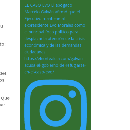
 u
to:
del
los
. Que
car