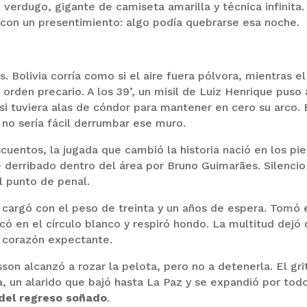
, verdugo, gigante de camiseta amarilla y técnica infinita.
n con un presentimiento: algo podía quebrarse esa noche.
. Bolivia corría como si el aire fuera pólvora, mientras el
 orden precario. A los 39’, un misil de Luiz Henrique puso 
i tuviera alas de cóndor para mantener en cero su arco. 
: no sería fácil derrumbar ese muro.
scuentos, la jugada que cambió la historia nació en los pi
e derribado dentro del área por Bruno Guimarães. Silencio
l punto de penal.
 cargó con el peso de treinta y un años de espera. Tomó 
có en el círculo blanco y respiró hondo. La multitud dejó
o corazón expectante.
isson alcanzó a rozar la pelota, pero no a detenerla. El gri
 un alarido que bajó hasta La Paz y se expandió por todo
l del regreso soñado
.