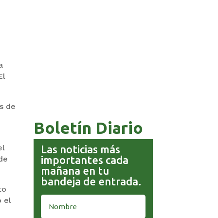
a
COMANDANTE RESTA
PRIORIDAD A LA CAPTURA DE
El
EVO MORALES
es de
Boletín Diario
Las noticias más
el
importantes cada
 de
mañana en tu
bandeja de entrada.
to
 el