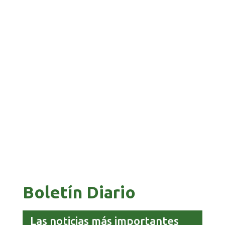
GALVÁN ACUSA AL GOBIERNO DE REFUGIARSE
EN EL CASO EVO
GOBIERNO ELIMINA CULTURAS DE TODA LA
ESTRUCTURA ESTATAL
Boletín Diario
Las noticias más importantes