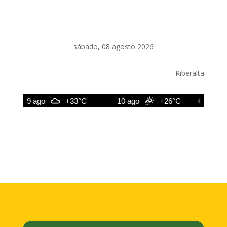
sábado, 08 agosto 2026
Riberalta
9 ago
+33°C
10 ago
+26°C
11 ago