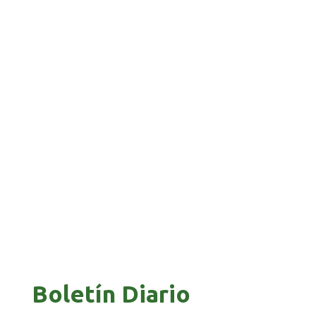
FRONTERA
GALVÁN ACUSA AL GOBIERNO DE REFUGIARSE
EN EL CASO EVO
GOBIERNO ELIMINA CULTURAS DE TODA LA
ESTRUCTURA ESTATAL
Boletín Diario