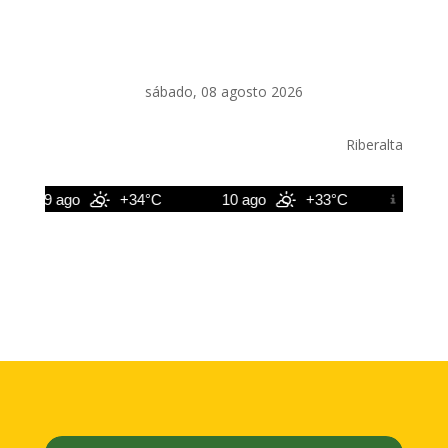
sábado, 08 agosto 2026
Riberalta
9 ago
+34°C
10 ago
+33°C
11 ago