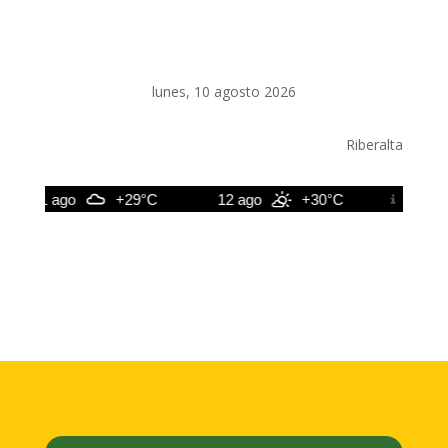
lunes, 10 agosto 2026
Riberalta
11 ago
+29°C
12 ago
+30°C
13 ago