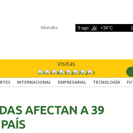
Riberalta
8 ago
+33°C
9 ago
+34°C
10 ag
Visitas
RTES
INTERNACIONAL
EMPRESARIAL
TECNOLOGÍA
FU
DAS AFECTAN A 39
 PAÍS