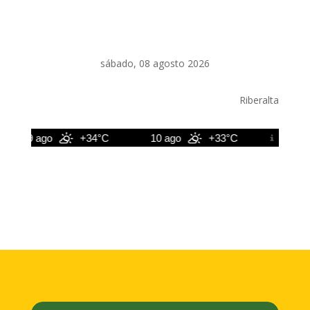
sábado, 08 agosto 2026
Riberalta
9 ago
+34°C
10 ago
+33°C
11 ago