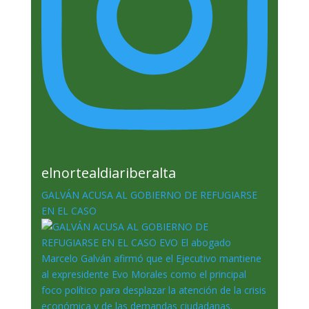
elnortealdiariberalta
GALVÁN ACUSA AL GOBIERNO DE REFUGIARSE
EN EL CASO