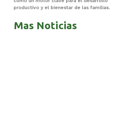
como un motor clave para el desarrollo
productivo y el bienestar de las familias.
Mas Noticias
GOBIERNO ELIMINA CULTURAS DE TODA LA
ESTRUCTURA ESTATAL
PAZ INICIA REESTRUCTURACIÓN CON NUEVO
EQUIPO MINISTERIAL