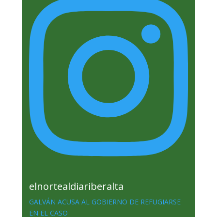
elnortealdiariberalta
GALVÁN ACUSA AL GOBIERNO DE REFUGIARSE
EN EL CASO