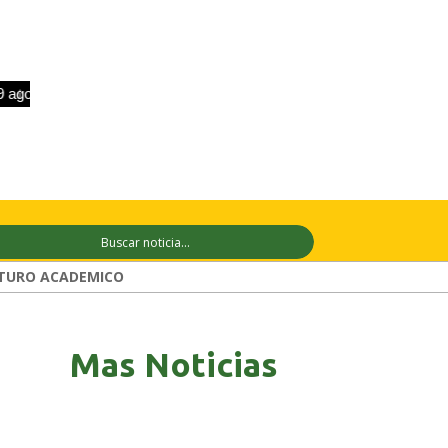
o
+31°C
10 ago
+31°C
11 ago
+29°
TURO ACADEMICO
Mas Noticias