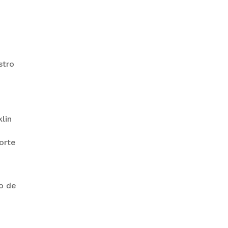
GOBIERNO ELIMINA CULTURAS
DE TODA LA ESTRUCTURA
ESTATAL
stro
lin
orte
PAZ INICIA
REESTRUCTURACIÓN CON
NUEVO EQUIPO MINISTERIAL
do de