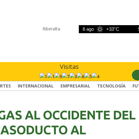
Riberalta
7 ago
+33°C
8 ago
+33°C
9 ag
Visitas
RTES
INTERNACIONAL
EMPRESARIAL
TECNOLOGÍA
FU
GAS AL OCCIDENTE DEL
 GASODUCTO AL