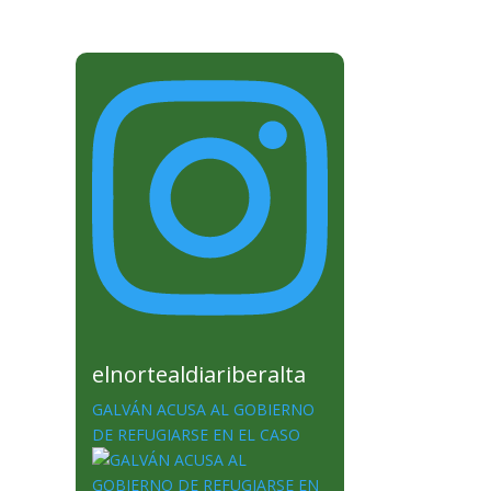
elnortealdiariberalta
GALVÁN ACUSA AL GOBIERNO
DE REFUGIARSE EN EL CASO