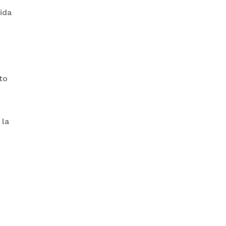
ida
PRODEM INAUGURÓ UN
MODERNO EDIFICIO Y APUESTA
POR EL NORTE BOLIVIANO
to
 la
BANCO UNIÓN IMPULSA
EDUCACIÓN FINANCIERA PARA
EMPRENDEDORES Y
ESTUDIANTES