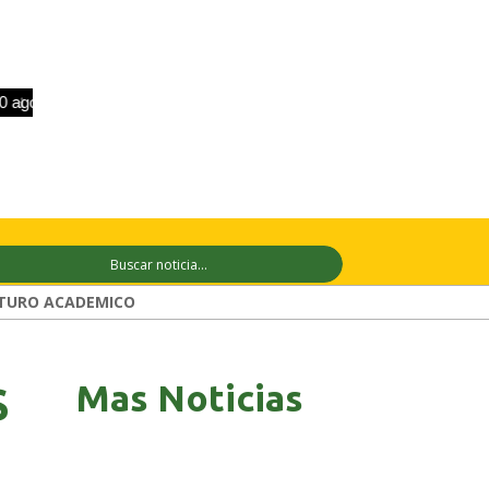
o
+33°C
11 ago
+29°C
12 ago
+27
TURO ACADEMICO
Mas Noticias
S