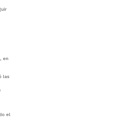
uir
“PIÑA” CAE EN BRASIL TRAS LA
FUGA POR LA FRONTERA
, en
ó las
GALVÁN ACUSA AL GOBIERNO
s
DE REFUGIARSE EN EL CASO
EVO
do el