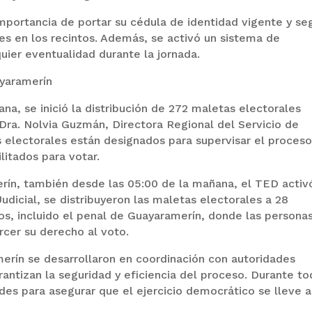
importancia de portar su cédula de identidad vigente y seg
les en los recintos. Además, se activó un sistema de
ier eventualidad durante la jornada.
ayaramerín
na, se inició la distribución de 272 maletas electorales
 Dra. Nolvia Guzmán, Directora Regional del Servicio de
s electorales están designados para supervisar el proceso
litados para votar.
rín, también desde las 05:00 de la mañana, el TED activ
udicial, se distribuyeron las maletas electorales a 28
dos, incluido el penal de Guayaramerín, donde las persona
rcer su derecho al voto.
merín se desarrollaron en coordinación con autoridades
antizan la seguridad y eficiencia del proceso. Durante to
ades para asegurar que el ejercicio democrático se lleve a