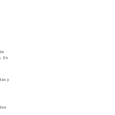
ZAVALETA ACUSA
PERSECUCIÓN TRAS DICHOS DE
ARAMAYO
 de
s. En
tas y
BANCO UNIÓN LLEVA SU
HOMENAJE PATRIO A CADA
RINCÓN DE BOLIVIA
ados