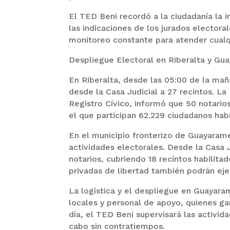
El TED Beni recordó a la ciudadanía la 
las indicaciones de los jurados electora
monitoreo constante para atender cualqu
Despliegue Electoral en Riberalta y Gu
En Riberalta, desde las 05:00 de la maña
desde la Casa Judicial a 27 recintos. La
Registro Cívico, informó que 50 notario
el que participan 62.229 ciudadanos habi
En el municipio fronterizo de Guayarame
actividades electorales. Desde la Casa J
notarios, cubriendo 18 recintos habilita
privadas de libertad también podrán eje
La logística y el despliegue en Guayara
locales y personal de apoyo, quienes gar
día, el TED Beni supervisará las activid
cabo sin contratiempos.