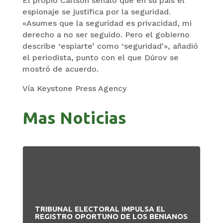
El propio Carlson señaló que en su país el
espionaje se justifica por la seguridad.
«Asumes que la seguridad es privacidad, mi
derecho a no ser seguido. Pero el gobierno
describe ‘espiarte’ como ‘seguridad'», añadió
el periodista, punto con el que Dúrov se
mostró de acuerdo.
Vía Keystone Press Agency
Mas Noticias
TRIBUNAL ELECTORAL IMPULSA EL
PA
REGISTRO OPORTUNO DE LOS BENIANOS
LE