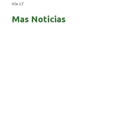
Vía LT
Mas Noticias
GOBIERNO ELIMINA CULTURAS DE TODA LA
ESTRUCTURA ESTATAL
PAZ INICIA REESTRUCTURACIÓN CON NUEVO
EQUIPO MINISTERIAL