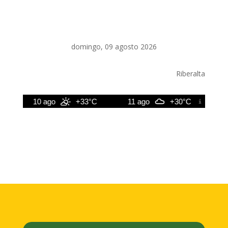
domingo, 09 agosto 2026
Riberalta
10 ago
+33°C
11 ago
+30°C
12 