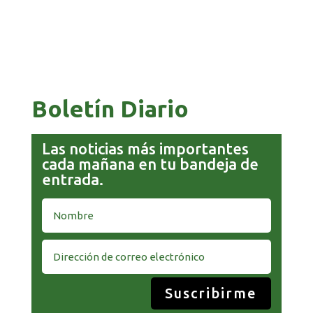
GOBIERNO ELIMINA CULTURAS DE TODA LA
PAZ 
ESTRUCTURA ESTATAL
EQUI
Boletín Diario
Las noticias más importantes
cada mañana en tu bandeja de
entrada.
Suscribirme