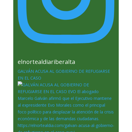
elnortealdiariberalta
GALVÁN ACUSA AL GOBIERNO DE REFUGIARSE
EN EL CASO