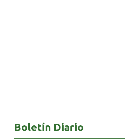
BANCO UNIÓN IMPULSA EDUCACIÓN
FINANCIERA PARA EMPRENDEDORES Y
ESTUDIANTES
COMANDANTE RESTA PRIORIDAD A LA
CAPTURA DE EVO MORALES
Boletín Diario