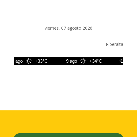
viernes, 07 agosto 2026
Riberalta
8 ago
+33°C
9 ago
+34°C
10 ago