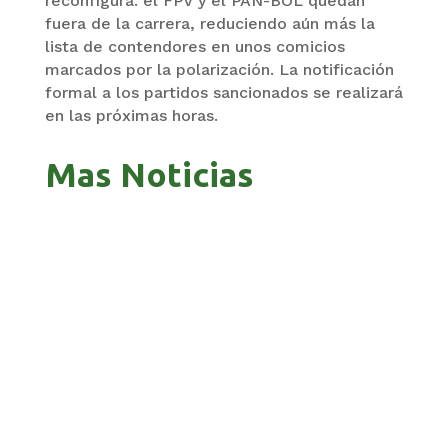
reconfigura: el FPV y el PAN-BOL quedan
fuera de la carrera, reduciendo aún más la
lista de contendores en unos comicios
marcados por la polarización. La notificación
formal a los partidos sancionados se realizará
en las próximas horas.
Mas Noticias
ZAVALETA ACUSA PERSECUCIÓN TRAS DICHOS
DE ARAMAYO