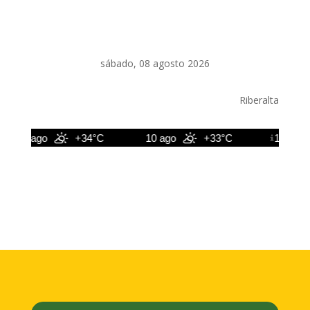
sábado, 08 agosto 2026
Riberalta
9 ago
+34°C
10 ago
+33°C
11 ago