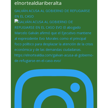
elnortealdiariberalta
GALVÁN ACUSA AL GOBIERNO DE REFUGIARSE
EN EL CASO