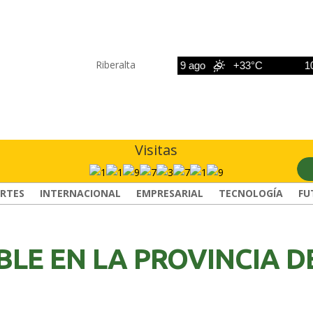
Riberalta
8 ago
+33°C
9 ago
+33°C
10 ag
Visitas
RTES
INTERNACIONAL
EMPRESARIAL
TECNOLOGÍA
FU
BLE EN LA PROVINCIA D