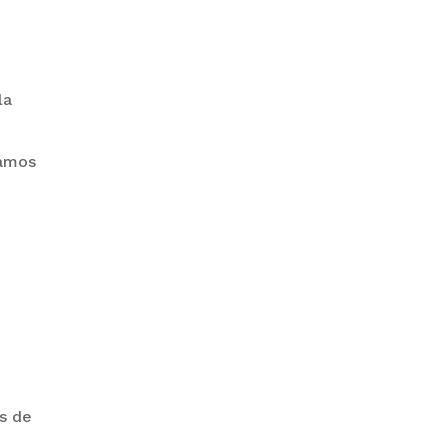
PRODEM INAUGURÓ UN
la
MODERNO EDIFICIO Y APUESTA
POR EL NORTE BOLIVIANO
damos
n
BANCO UNIÓN IMPULSA
EDUCACIÓN FINANCIERA PARA
EMPRENDEDORES Y
ESTUDIANTES
os de