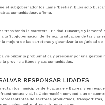
ue el subgobernador los llame ‘bestias’. Ellos solo busca
nuestras comunidades», afirmó.
s transitando la carretera Trinidad-Huacaraje y lamentó 
 la Subgobernación de Iténez, la situación de las vías s
ar la mejora de las carreteras y garantizar la seguridad de
a visibilizar la problemática y presionar por una gestión
e la provincia Iténez y sus comunidades.
SALVAR RESPONSABILIDADES
nectan los municipios de Huacaraje y Baures, y en respue
nfraestructura vial, la Gobernación convocó a un encuentr
, representantes de sectores productivos, transportistas,
s vecinales, entre otros actores sociales.