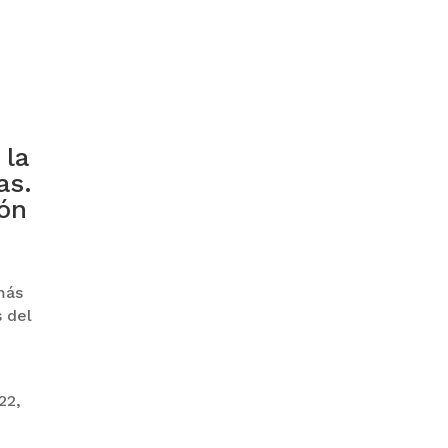
GOBIERNO ELIMINA CULTURAS
DE TODA LA ESTRUCTURA
ESTATAL
 la
as.
ión
PAZ INICIA
más
REESTRUCTURACIÓN CON
NUEVO EQUIPO MINISTERIAL
 del
22,