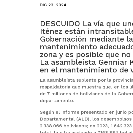
DIC 23, 2024
DESCUIDO La vía que une 
Iténez están intransitab
Gobernación mediante la
mantenimiento adecuado.
zona y es posible que no 
La asambleísta Genniar K
en el mantenimiento de v
La asambleísta suplente por la provinci
respaldatoria que muestra que, en los ú
de 7 millones de bolivianos de la Gobe
departamento.
Según el informe presentado en junio po
Departamental (ALD), los desembolsos fu
2.338.066 bolivianos; en 2023, 1.642.323
total, la cifra asciende a 7.158.884 boliv