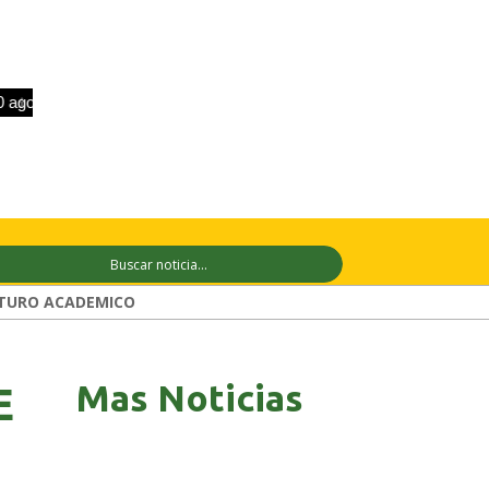
o
+28°C
11 ago
+29°C
12 ago
+30°
TURO ACADEMICO
Mas Noticias
E