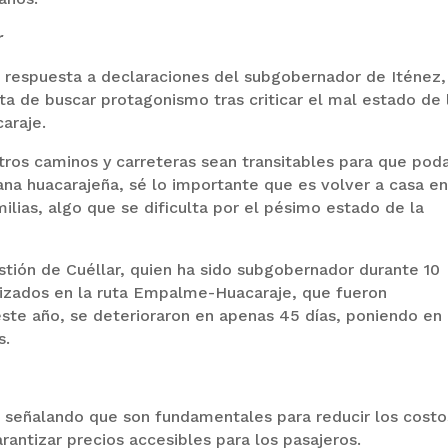
r
n respuesta a declaraciones del subgobernador de Iténez,
ta de buscar protagonismo tras criticar el mal estado de 
araje.
stros caminos y carreteras sean transitables para que po
na huacarajeña, sé lo importante que es volver a casa e
ilias, algo que se dificulta por el pésimo estado de la
tión de Cuéllar, quien ha sido subgobernador durante 10
alizados en la ruta Empalme-Huacaraje, que fueron
este año, se deterioraron en apenas 45 días, poniendo en
s.
s, señalando que son fundamentales para reducir los cost
arantizar precios accesibles para los pasajeros.