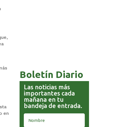
n
que,
COMANDANTE RESTA
PRIORIDAD A LA CAPTURA DE
ea
EVO MORALES
 más
Boletín Diario
Las noticias más
importantes cada
mañana en tu
bandeja de entrada.
sta
o en