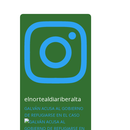
elnortealdiariberalta
GALVÁN ACUSA AL GOBIERNO
DE REFUGIARSE EN EL CASO