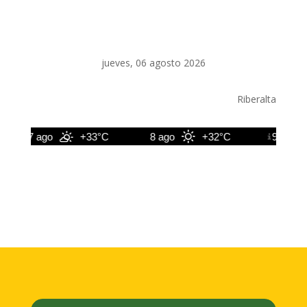
jueves, 06 agosto 2026
Riberalta
7 ago
+33°C
8 ago
+32°C
9 ago