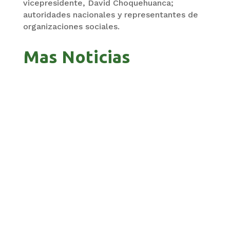
vicepresidente, David Choquehuanca;
autoridades nacionales y representantes de
organizaciones sociales.
Mas Noticias
GOBIERNO ELIMINA CULTURAS DE TODA LA
ESTRUCTURA ESTATAL
PAZ INICIA REESTRUCTURACIÓN CON NUEVO