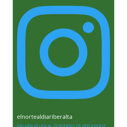
elnortealdiariberalta
GALVÁN ACUSA AL GOBIERNO DE REFUGIARSE