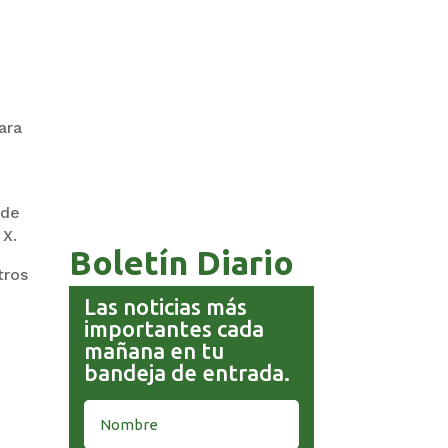
ara
COMANDANTE RESTA
PRIORIDAD A LA CAPTURA DE
EVO MORALES
 de
 X.
Boletín Diario
tros
Las noticias más
importantes cada
mañana en tu
bandeja de entrada.