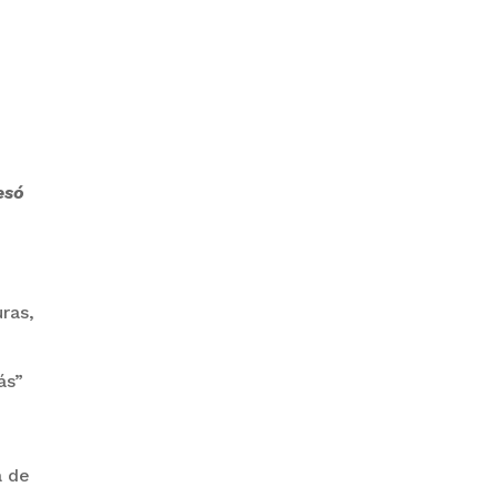
GOBIERNO ELIMINA CULTURAS
DE TODA LA ESTRUCTURA
ESTATAL
esó
uras,
PAZ INICIA
REESTRUCTURACIÓN CON
NUEVO EQUIPO MINISTERIAL
ás”
a de