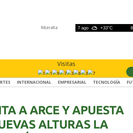
Riberalta
6 ago
+33°C
7 ago
+33°C
8 ag
Visitas
RTES
INTERNACIONAL
EMPRESARIAL
TECNOLOGÍA
FU
CITA A ARCE Y APUESTA
NUEVAS ALTURAS LA