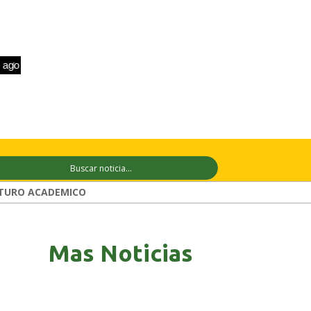
o
+33°C
9 ago
+31°C
10 ago
+31°
TURO ACADEMICO
Mas Noticias