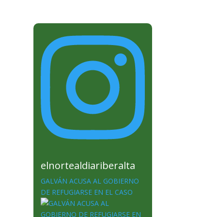
elnortealdiariberalta
GALVÁN ACUSA AL GOBIERNO
DE REFUGIARSE EN EL CASO