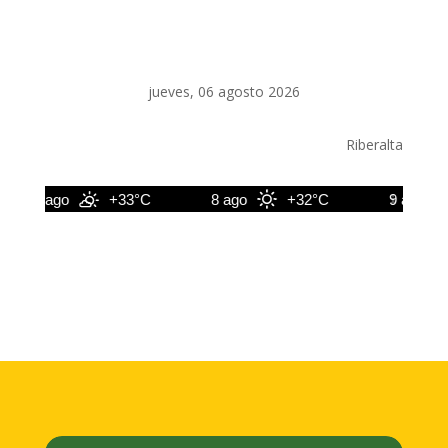
jueves, 06 agosto 2026
Riberalta
7 ago
+33°C
8 ago
+32°C
9 ago