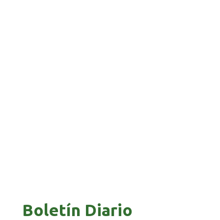
APUESTA POR EL NORTE BOLIVIANO
BANCO UNIÓN IMPULSA EDUCACIÓN
FINANCIERA PARA EMPRENDEDORES Y
ESTUDIANTES
COMANDANTE RESTA PRIORIDAD A LA
CAPTURA DE EVO MORALES
Boletín Diario