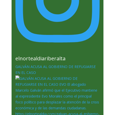
elnortealdiariberalta
GALVÁN ACUSA AL GOBIERNO DE REFUGIARSE
EN EL CASO