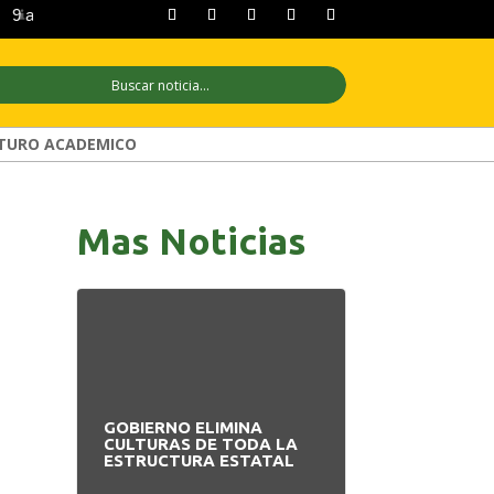
9 ago
+31°C
10 ago
+31°C
11 ago
TURO ACADEMICO
Mas Noticias
GOBIERNO ELIMINA
PAZ INICIA
CULTURAS DE TODA LA
REESTRUCTUR
ESTRUCTURA ESTATAL
NUEVO EQUIP
MINISTERIAL