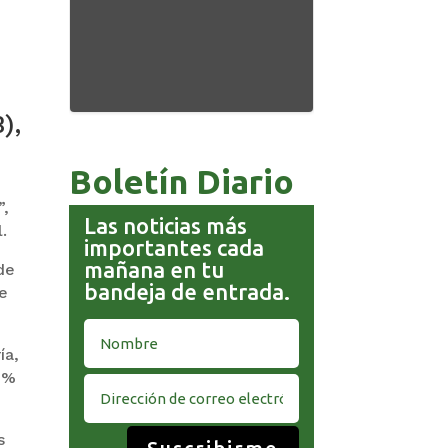
),
Boletín Diario
”,
Las noticias más
.
importantes cada
mañana en tu
de
bandeja de entrada.
de
ía,
64%
s