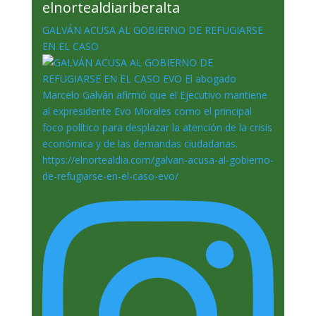
elnortealdiariberalta
GALVÁN ACUSA AL GOBIERNO DE REFUGIARSE
EN EL CASO