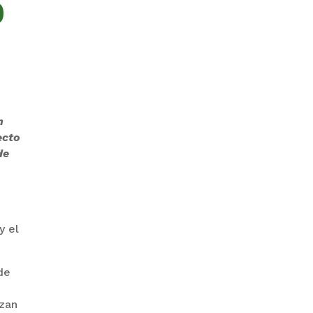
0
ZAVALETA ACUSA
PERSECUCIÓN TRAS DICHOS DE
ARAMAYO
n
ecto
de
y el
BANCO UNIÓN LLEVA SU
HOMENAJE PATRIO A CADA
RINCÓN DE BOLIVIA
de
ezan