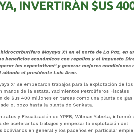
A, INVERTIRÁN $US 40
idrocarburífero Mayaya X1 en el norte de La Paz, en u
os beneficios económicos con regalías y el Impuesto Dir
uperar las expectativas” y generar mejores condiciones 
l sábado el presidente Luis Arce.
ya X1 se empezaron trabajos para la explotación de los
en manos de la estatal Yacimientos Petrolíferos Fiscales
ón de $us 400 millones en tareas como una planta de gas 
sde el pozo hasta la planta de Senkata.
ntratos y Fiscalización de YPFB, Wilman Yabeta, informó 
a de acelerar los trabajos y empezar la explotación del
os bolivianos en general y los paceños en particular empi