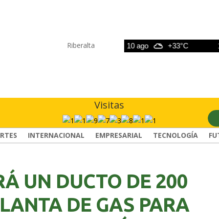
Riberalta
9 ago
+33°C
10 ago
+33°C
11 a
Visitas
RTES
INTERNACIONAL
EMPRESARIAL
TECNOLOGÍA
FU
RÁ UN DUCTO DE 200
PLANTA DE GAS PARA