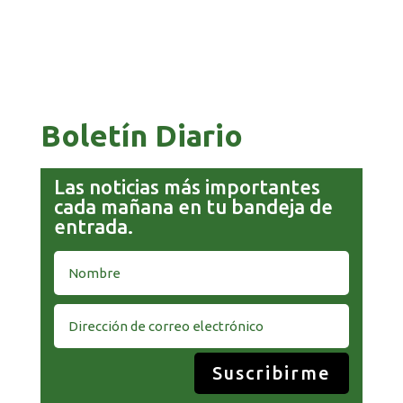
GOBIERNO ELIMINA CULTURAS DE TODA LA
PAZ 
ESTRUCTURA ESTATAL
EQUI
Boletín Diario
Las noticias más importantes
cada mañana en tu bandeja de
entrada.
Suscribirme