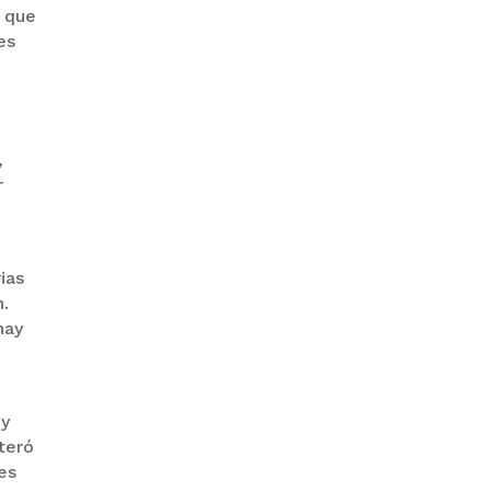
ó que
es
“PIÑA” CAE EN BRASIL TRAS LA
FUGA POR LA FRONTERA
,
,
r
ias
n.
GALVÁN ACUSA AL GOBIERNO
hay
DE REFUGIARSE EN EL CASO
EVO
 y
teró
es