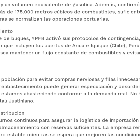
sel y un volumen equivalente de gasolina. Además, confirm
más de 175.000 metros cúbicos de combustibles, suficient
ras se normalizan las operaciones portuarias.
miento
e de buques, YPFB activó sus protocolos de contingencia
n que incluyen los puertos de Arica e Iquique (Chile), Perú
usca mantener un flujo constante de combustibles y evita
 población para evitar compras nerviosas y filas innecesar
obreabastecimiento puede generar especulación y desorde
y estamos abasteciendo conforme a la demanda real. No 
aú Justiniano.
istribución
urnos continuos para asegurar la logística de importación
 almacenamiento con reservas suficientes. La empresa rei
ro estable mientras se espera que mejoren las condicion