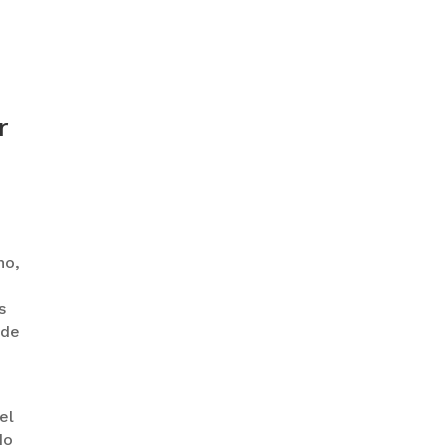
ZAVALETA ACUSA
PERSECUCIÓN TRAS DICHOS DE
ARAMAYO
r
no,
s
BANCO UNIÓN LLEVA SU
 de
HOMENAJE PATRIO A CADA
RINCÓN DE BOLIVIA
el
do