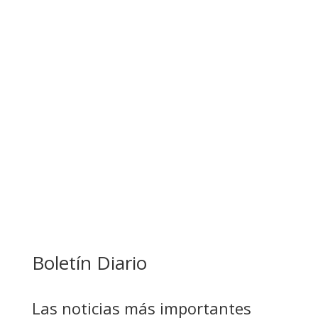
BANCO UNIÓN IMPULSA EDUCACIÓN
FINANCIERA PARA EMPRENDEDORES Y
ESTUDIANTES
COMANDANTE RESTA PRIORIDAD A LA
CAPTURA DE EVO MORALES
Boletín Diario
Las noticias más importantes