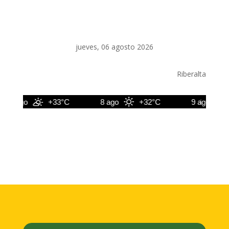
jueves, 06 agosto 2026
Riberalta
7 ago
+33°C
8 ago
+32°C
9 ago
+3