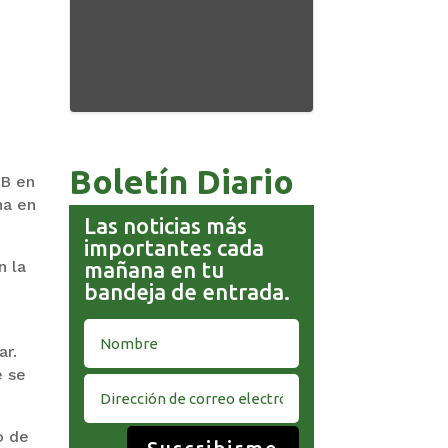
Boletín Diario
FB en
na en
Las noticias más
importantes cada
mañana en tu
n la
bandeja de entrada.
ar.
e se
o de