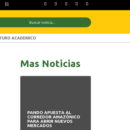
11 ago
+29°C
12 ago
+30°C
13 ago
TURO ACADEMICO
Mas Noticias
PANDO APUESTA AL
BOLIVIA 201 
CORREDOR AMAZÓNICO
HISTORIA MA
PARA ABRIR NUEVOS
GUERRAS, GOL
MERCADOS
PROFUNDAS CR