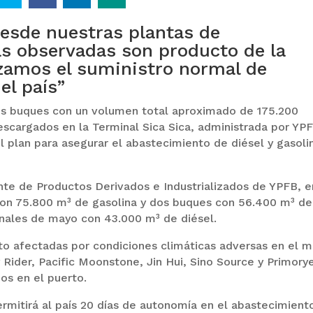
esde nuestras plantas de
as observadas son producto de la
zamos el suministro normal de
el país”
is buques con un volumen total aproximado de 175.200
scargados en la Terminal Sica Sica, administrada por YP
l plan para asegurar el abastecimiento de diésel y gasoli
nte de Productos Derivados e Industrializados de YPFB, e
con 75.800 m³ de gasolina y dos buques con 56.400 m³ de
inales de mayo con 43.000 m³ de diésel.
to afectadas por condiciones climáticas adversas en el m
 Rider, Pacific Moonstone, Jin Hui, Sino Source y Primory
ios en el puerto.
rmitirá al país 20 días de autonomía en el abastecimient