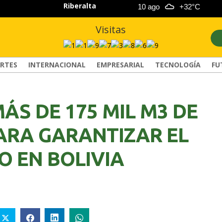
Riberalta
9 ago
+34°C
10 ago
+32°C
Visitas
RTES
INTERNACIONAL
EMPRESARIAL
TECNOLOGÍA
FU
ÁS DE 175 MIL M3 DE
ARA GARANTIZAR EL
O EN BOLIVIA