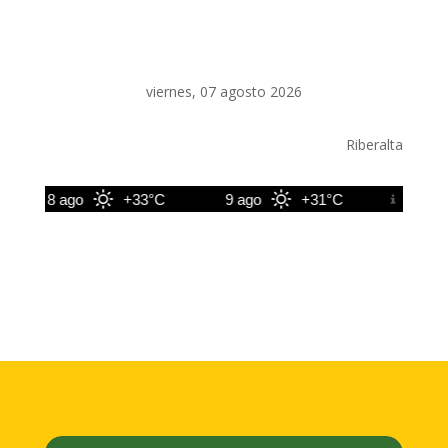
viernes, 07 agosto 2026
Riberalta
8 ago
+33°C
9 ago
+31°C
10 ago