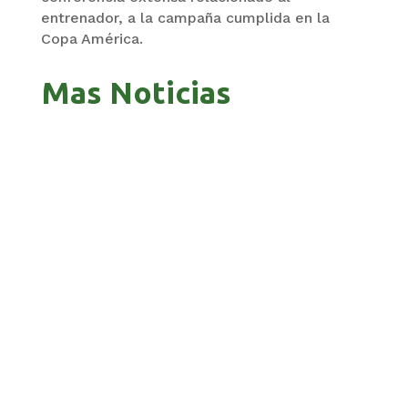
entrenador, a la campaña cumplida en la
Copa América.
Mas Noticias
GOBIERNO ELIMINA CULTURAS DE TODA LA
ESTRUCTURA ESTATAL
PAZ INICIA REESTRUCTURACIÓN CON NUEVO