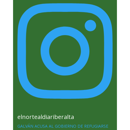
elnortealdiariberalta
GALVÁN ACUSA AL GOBIERNO DE REFUGIARSE