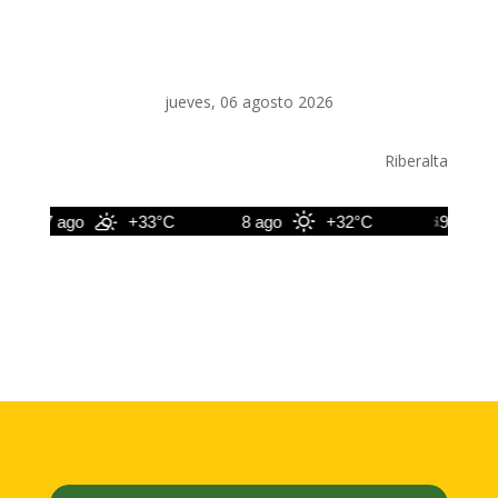
jueves, 06 agosto 2026
Riberalta
7 ago
+33°C
8 ago
+32°C
9 ago