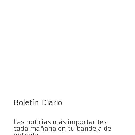
BANCO UNIÓN IMPULSA EDUCACIÓN
FINANCIERA PARA EMPRENDEDORES Y
ESTUDIANTES
COMANDANTE RESTA PRIORIDAD A LA
CAPTURA DE EVO MORALES
Boletín Diario
Las noticias más importantes
cada mañana en tu bandeja de
entrada.