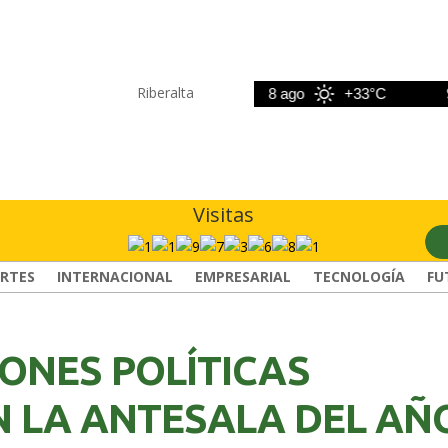
Riberalta
7 ago
+33°C
8 ago
+33°C
9 a
Visitas
RTES
INTERNACIONAL
EMPRESARIAL
TECNOLOGÍA
FU
ONES POLÍTICAS
N LA ANTESALA DEL AÑ