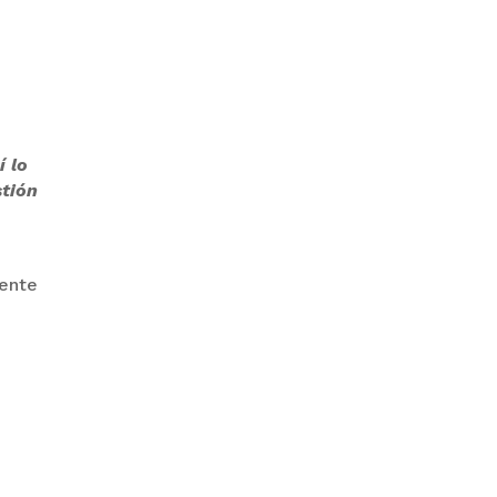
GOBIERNO ELIMINA CULTURAS
DE TODA LA ESTRUCTURA
ESTATAL
í lo
stión
mente
PAZ INICIA
REESTRUCTURACIÓN CON
NUEVO EQUIPO MINISTERIAL