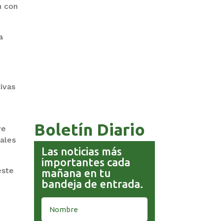
n con
a
COMANDANTE RESTA
PRIORIDAD A LA CAPTURA DE
EVO MORALES
tivas
Boletín Diario
ve
nales
Las noticias más
importantes cada
este
mañana en tu
bandeja de entrada.