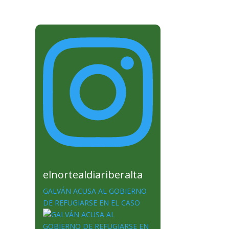
elnortealdiariberalta
GALVÁN ACUSA AL GOBIERNO
DE REFUGIARSE EN EL CASO