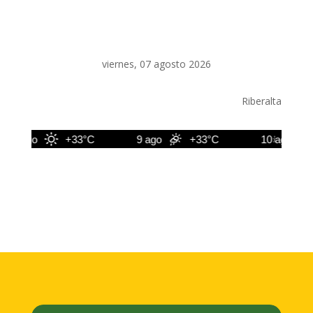
viernes, 07 agosto 2026
Riberalta
8 ago
+33°C
9 ago
+33°C
10 ago
+