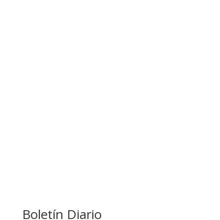
APUESTA POR EL NORTE BOLIVIANO
BANCO UNIÓN IMPULSA EDUCACIÓN
FINANCIERA PARA EMPRENDEDORES Y
ESTUDIANTES
COMANDANTE RESTA PRIORIDAD A LA
CAPTURA DE EVO MORALES
Boletín Diario