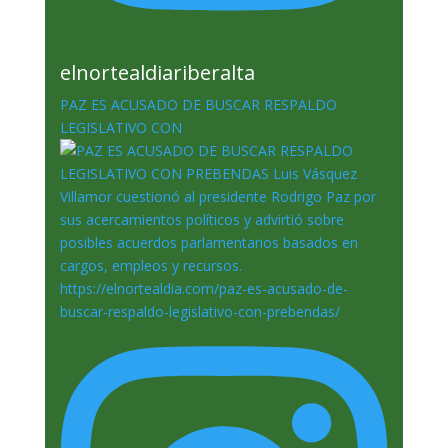
elnortealdiariberalta
PAZ ES ACUSADO DE BUSCAR RESPALDO
LEGISLATIVO CON