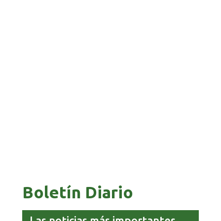
GALVÁN ACUSA AL GOBIERNO DE REFUGIARSE
EN EL CASO EVO
GOBIERNO ELIMINA CULTURAS DE TODA LA
ESTRUCTURA ESTATAL
Boletín Diario
Las noticias más importantes