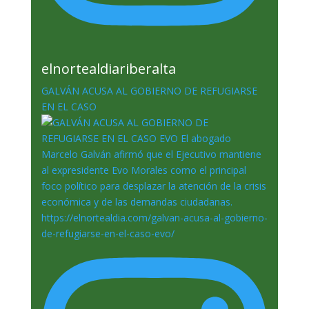
elnortealdiariberalta
GALVÁN ACUSA AL GOBIERNO DE REFUGIARSE
EN EL CASO