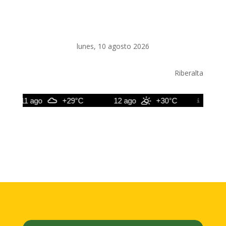
lunes, 10 agosto 2026
Riberalta
11 ago
+29°C
12 ago
+30°C
13 ago