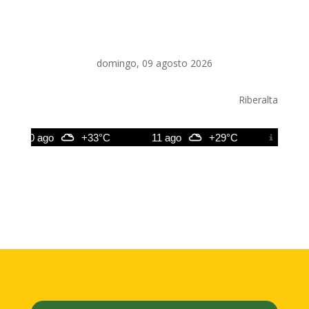
domingo, 09 agosto 2026
Riberalta
10 ago
+33°C
11 ago
+29°C
12 ago