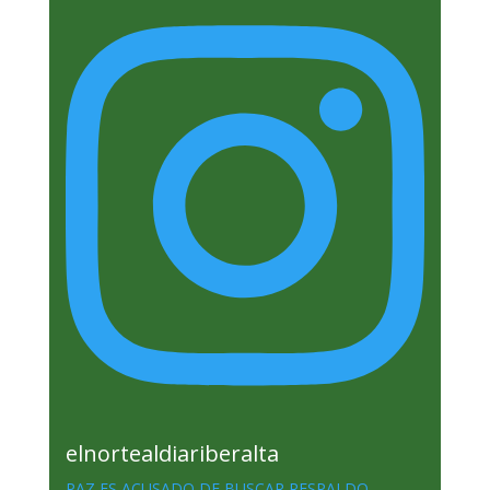
elnortealdiariberalta
PAZ ES ACUSADO DE BUSCAR RESPALDO