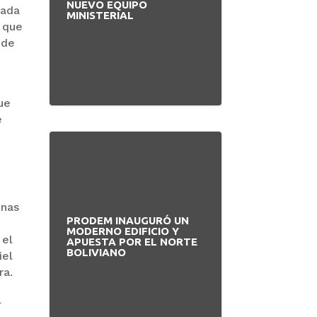
NUEVO EQUIPO
zada
MINISTERIAL
a que
 de
ue
e
inas
PRODEM INAUGURÓ UN
MODERNO EDIFICIO Y
 el
APUESTA POR EL NORTE
BOLIVIANO
iel
ra.
l