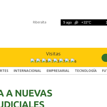
Riberalta
8 ago
+33°C
9 ago
+33°C
10 a
Visitas
RTES
INTERNACIONAL
EMPRESARIAL
TECNOLOGÍA
FU
A A NUEVAS
UDICIALES