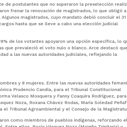
te de postulantes que no superaron la preselección reali
taron frenar la renovación de magistrados, lo que obligó 
l. Algunos magistrados, cuyo mandato debió concluir el 31
rgos hasta que se lleve a cabo una elección judicial
4,29% de los votantes apoyaron una opción específica, lo q
las que prevaleció el voto nulo o blanco. Arce destacó qu
idad a las nuevas autoridades judiciales, reflejando la
 hombres y 9 mujeres. Entre las nuevas autoridades femen
ónica Prudencio Candia, para el Tribunal Constitucional
Norma Velasco Mosquera y Fanny Coaquira Rodríguez, para
Vásquez Noza, Roxana Chávez Rodas, María Soledad Peñaf
a el Tribunal Agroambiental y el Consejo de la Magistratu
caron como miembros de pueblos indígenas, reforzando e
al. Entre ellos, Rocío Vásquez Noza (Mojeño Trinitaria) y