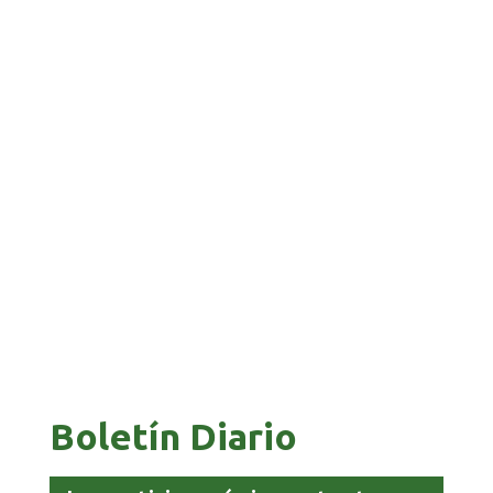
TRIBUNAL ELECTORAL IMPULSA EL REGISTRO
OPORTUNO DE LOS BENIANOS
PAZ ES ACUSADO DE BUSCAR RESPALDO
LEGISLATIVO CON PREBENDAS
Boletín Diario