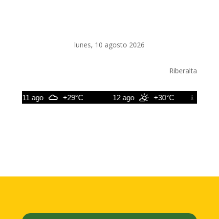
lunes, 10 agosto 2026
Riberalta
11 ago
+29°C
12 ago
+30°C
13 ago