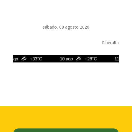
sábado, 08 agosto 2026
Riberalta
9 ago
+33°C
10 ago
+28°C
11 ago