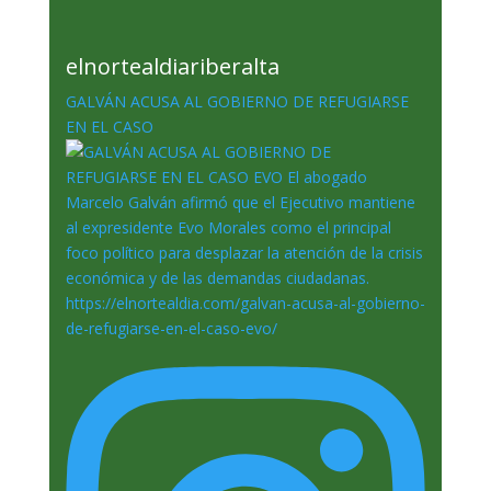
elnortealdiariberalta
GALVÁN ACUSA AL GOBIERNO DE REFUGIARSE
EN EL CASO