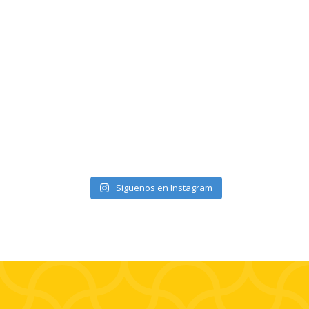
elnortealdiariberalta
Siguenos en Instagram