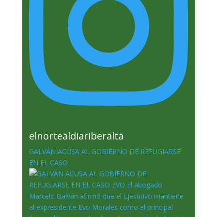
elnortealdiariberalta
GALVÁN ACUSA AL GOBIERNO DE REFUGIARSE
EN EL CASO