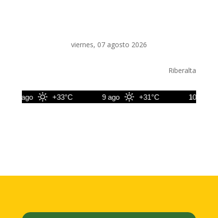
viernes, 07 agosto 2026
Riberalta
8 ago
+33°C
9 ago
+31°C
10 ago