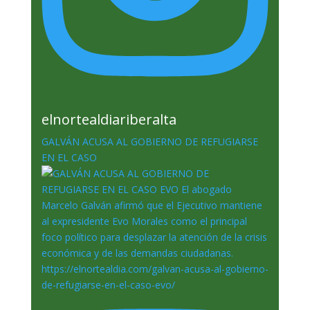
elnortealdiariberalta
GALVÁN ACUSA AL GOBIERNO DE REFUGIARSE
EN EL CASO