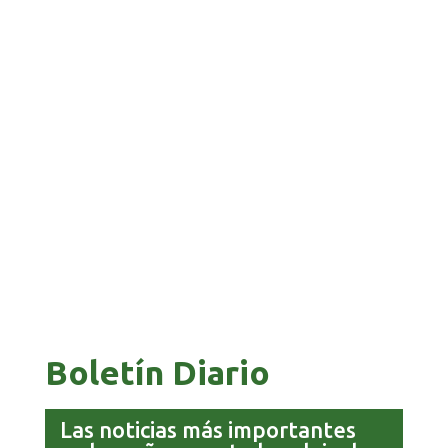
BANCO UNIÓN IMPULSA EDUCACIÓN
FINANCIERA PARA EMPRENDEDORES Y
ESTUDIANTES
COMANDANTE RESTA PRIORIDAD A LA
CAPTURA DE EVO MORALES
Boletín Diario
Las noticias más importantes