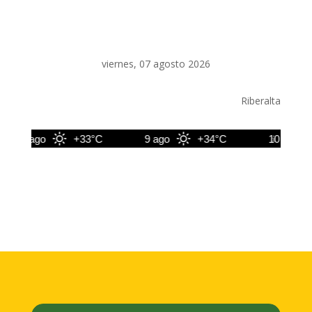
viernes, 07 agosto 2026
Riberalta
8 ago
+33°C
9 ago
+34°C
10 ago