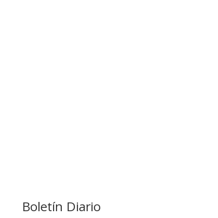
APUESTA POR EL NORTE BOLIVIANO
BANCO UNIÓN IMPULSA EDUCACIÓN
FINANCIERA PARA EMPRENDEDORES Y
ESTUDIANTES
COMANDANTE RESTA PRIORIDAD A LA
CAPTURA DE EVO MORALES
Boletín Diario