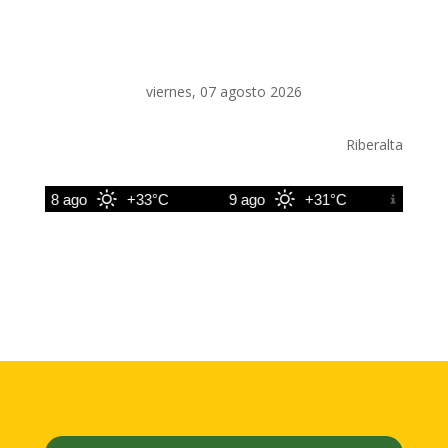
viernes, 07 agosto 2026
Riberalta
8 ago
+33°C
9 ago
+31°C
10 ago