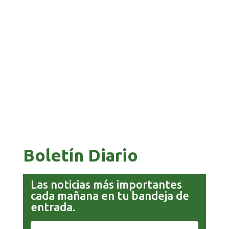
BANCO UNIÓN IMPULSA EDUCACIÓN
FINANCIERA PARA EMPRENDEDORES Y
ESTUDIANTES
COMANDANTE RESTA PRIORIDAD A LA
CAPTURA DE EVO MORALES
Boletín Diario
Las noticias más importantes
cada mañana en tu bandeja de
entrada.