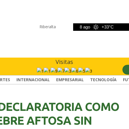
Riberalta
7 ago
+33°C
8 ago
+33°C
9 a
Visitas
RTES
INTERNACIONAL
EMPRESARIAL
TECNOLOGÍA
FU
E DECLARATORIA COMO
IEBRE AFTOSA SIN