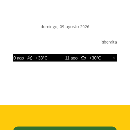
domingo, 09 agosto 2026
Riberalta
10 ago
+33°C
11 ago
+30°C
12 ago