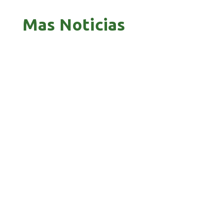
Mas Noticias
PANDO APUESTA AL CORREDOR AMAZÓNICO
PARA ABRIR NUEVOS MERCADOS
BOLIVIA 201 AÑOS, UNA HISTORIA MARCADA
POR GUERRAS, GOLPES Y PROFUNDAS CRISIS